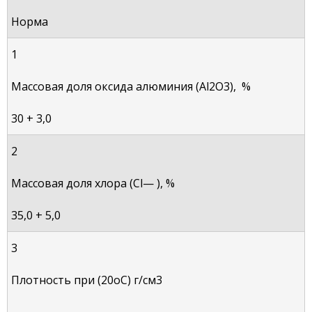
Норма
1
Массовая доля оксида
алюминия (Al
2
O
3
),
%
30
+
3,0
2
Массовая доля хлора (Cl
—
), %
35,0
+
5,0
3
Плотность при (20
о
С) г/см
3
—