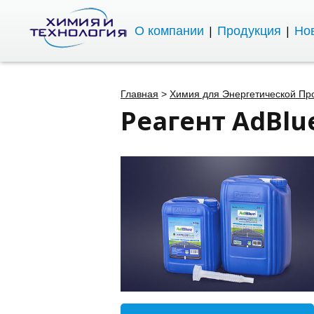
О компании
Продукция
Нов
Главная
>
Химия для Энергетической П
Реагент AdBlu