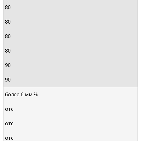
80
80
80
80
90
90
более 6 мм,%
отс
отс
отс