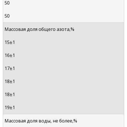
50
50
Массовая доля общего азота,%
15±1
16±1
17±1
18±1
18±1
19±1
Массовая доля воды, не более,%