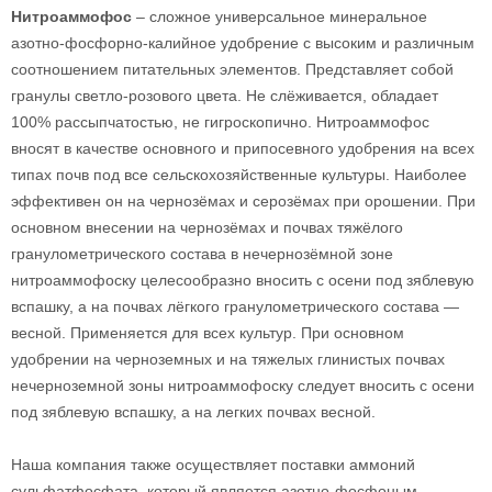
Нитроаммофос
– сложное универсальное минеральное
азотно-фосфорно-калийное удобрение с высоким и различным
соотношением питательных элементов. Представляет собой
гранулы светло-розового цвета. Не слёживается, обладает
100% рассыпчатостью, не гигроскопично. Нитроаммофос
вносят в качестве основного и припосевного удобрения на всех
типах почв под все сельскохозяйственные культуры. Наиболее
эффективен он на чернозёмах и серозёмах при орошении. При
основном внесении на чернозёмах и почвах тяжёлого
гранулометрического состава в нечернозёмной зоне
нитроаммофоску целесообразно вносить с осени под зяблевую
вспашку, а на почвах лёгкого гранулометрического состава —
весной. Применяется для всех культур. При основном
удобрении на черноземных и на тяжелых глинистых почвах
нечерноземной зоны нитроаммофоску следует вносить с осени
под зяблевую вспашку, а на легких почвах весной.
Наша компания также осуществляет поставки аммоний
сульфатфосфата, который является азотно-фосфоным