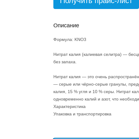
Получить прайс-лист
Описание
Формула: KNO3
Нитрат калия (калиевая селитра) — бесц
без запаха.
Нитрат калия — это очень распространё
— серые или чёрно-серые гранулы, пред
калия, 15 % угля и 10 % серы. Нитрат к
одновременно калий и азот, что необход
Характеристика
Упаковка и транспортировка