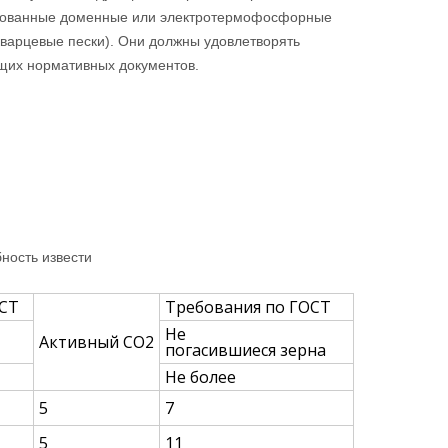
ированные доменные или электротермофосфорные
кварцевые пески). Они должны удовлетворять
щих нормативных документов.
ность извести
ОСТ
Требования по ГОСТ
Не
Активный СО2
погасившиеся зерна
Не более
5
7
5
11