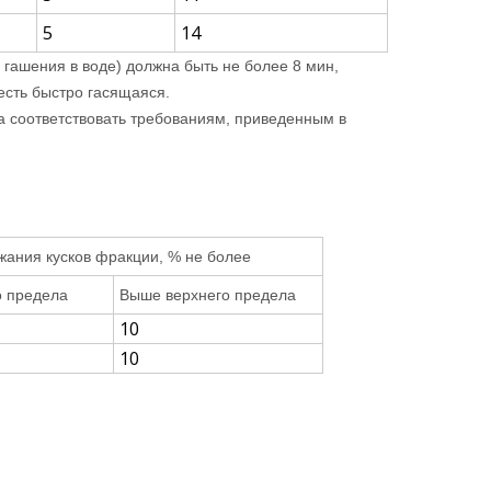
5
14
 гашения в воде) должна быть не более 8 мин,
есть быстро гасящаяся.
а соответствовать требованиям, приведенным в
жания кусков фракции, % не более
о предела
Выше верхнего предела
10
10