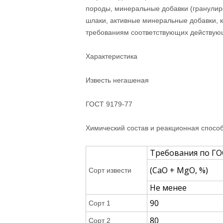
породы, минеральные добавки (гранул
шлаки, активные минеральные добавки, 
требованиям соответствующих действую
Характеристика
Известь негашеная
ГОСТ 9179-77
Химический состав и реакционная способ
Требования по Г
(СаО + МgО, %)
Сорт извести
Не менее
90
Сорт 1
80
Сорт 2